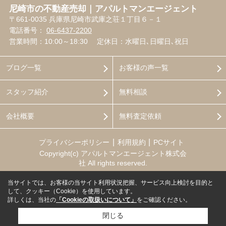
尼崎市の不動産売却｜アパルトマンエージェント
〒661-0035 兵庫県尼崎市武庫之荘１丁目６－１
電話番号：
06-6437-2200
営業時間：10:00～18:30
定休日：水曜日､日曜日､祝日
ブログ一覧
お客様の声一覧
スタッフ紹介
無料相談
会社概要
無料査定依頼
プライバシーポリシー
利用規約
PCサイト
Copyright(c) アパルトマンエージェント株式会
社 All rights reserved.
当サイトでは、お客様の当サイト利用状況把握、サービス向上検討を目的と
して、クッキー（Cookie）を使用しています。
詳しくは、当社の
「Cookieの取扱いについて」
をご確認ください。
閉じる