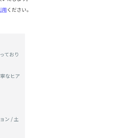
利用
ください。
承っており
丁寧なヒア
ン / 土