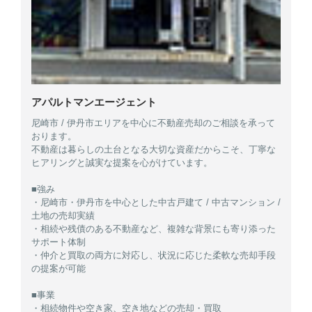
アパルトマンエージェント
尼崎市 / 伊丹市エリアを中心に不動産売却のご相談を承って
おります。
不動産は暮らしの土台となる大切な資産だからこそ、丁寧な
ヒアリングと誠実な提案を心がけています。
■強み
・尼崎市・伊丹市を中心とした中古戸建て / 中古マンション /
土地の売却実績
・相続や残債のある不動産など、複雑な背景にも寄り添った
サポート体制
・仲介と買取の両方に対応し、状況に応じた柔軟な売却手段
の提案が可能
■事業
・相続物件や空き家、空き地などの売却・買取