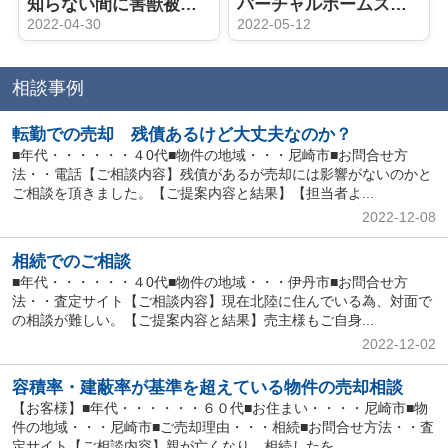
知らない間に害獣被害が・・・
バーチャルホームステージングで4倍の反響が！
2022-04-30
2022-05-12
相談事例
転勤での売却 残債あるけど大丈夫なのか？
■年代・・・・・・４0代■物件の地域・・・尼崎市■お問合せ方
法・・電話【ご相談内容】残債があるが売却には影響がないのかと
ご相談を頂きました。【ご提案内容と結果】【担当者よ...
2022-12-08
相続でのご相談
■年代・・・・・・４0代■物件の地域・・・伊丹市■お問合せ方
法・・査定サイト【ご相談内容】現在北陸に住んでいる為、対面で
の相談が難しい。【ご提案内容と結果】売主様もご自身...
2022-12-02
容積率・建蔽率が基準を超えている物件の売却相談
【お客様】■年代・・・・・・６０代■お住まい・・・・尼崎市■物
件の地域・・・尼崎市■ご売却理由・・・相続■お問合せ方法・・査
定サイト【ご相談内容】親が亡くなり、相続したを...