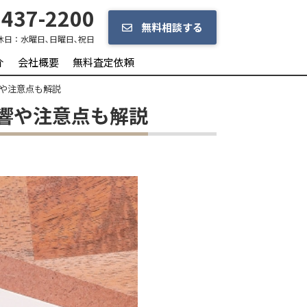
437-2200
無料相談する
休日：
水曜日､日曜日､祝日
介
会社概要
無料査定依頼
や注意点も解説
響や注意点も解説