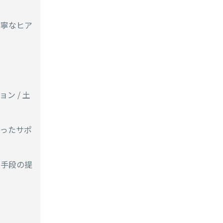
丁寧なヒア
ン / 土
添ったサポ
却手段の提